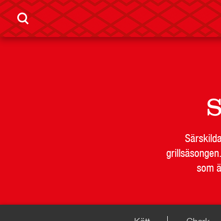
S
Särskilda
grillsäsongen
som är