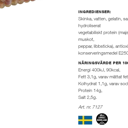
INGREDIENSER:
Skinka, vatten, gelatin, sa
hydroliserat
vegetabiliskt protein (majs
muskot,
peppar, libbsticka), anti
konserveringsmedel E250
NÄRINGSVÄRDE PER 10
Energi 400kJ, 90kcal,
Fett 3,1g, varav mättat fet
Kolhydrat 1,1g, varav soc
Protein 14g,
Salt 2,5g.
Art. nr. 7127