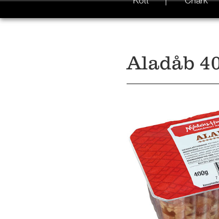
Kött
Chark
Aladåb 4