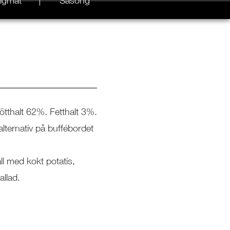
igmat
Säsong
ötthalt 62%. Fetthalt 3%.
alternativ på buffébordet
ll med kokt potatis,
allad.