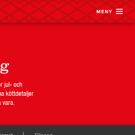
MENY
0g
r jul- och
a köttdetaljer
a vara.