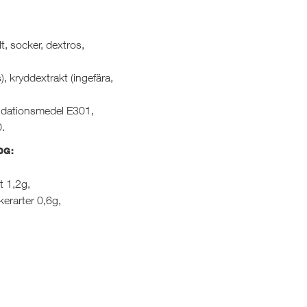
lt, socker, dextros,
), kryddextrakt (ingefära,
oxidationsmedel E301,
.
0G:
t 1,2g,
kerarter 0,6g,