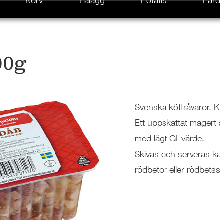
Korv
Pålägg
Potatis
Färd
00g
Svenska köttråvaror. K
Ett uppskattat magert 
med lågt GI-värde.
Skivas och serveras ka
rödbetor eller rödbetss