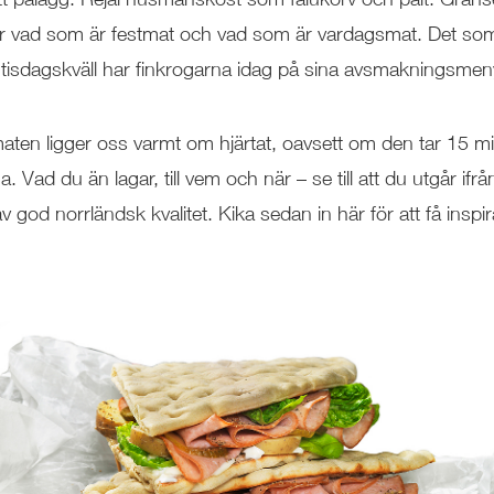
ör vad som är festmat och vad som är vardagsmat. Det s
tisdagskväll har finkrogarna idag på sina avsmakningsmen
aten ligger oss varmt om hjärtat, oavsett om den tar 15 min
a. Vad du än lagar, till vem och när – se till att du utgår ifrån
v god norrländsk kvalitet. Kika sedan in här för att få inspirat