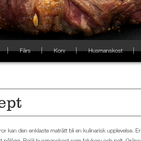
Färs
Korv
Husmanskost
ept
or kan den enklaste maträtt bli en kulinarisk upplevelse. E
t pålägg. Rejäl husmanskost som falukorv och palt. Gräns