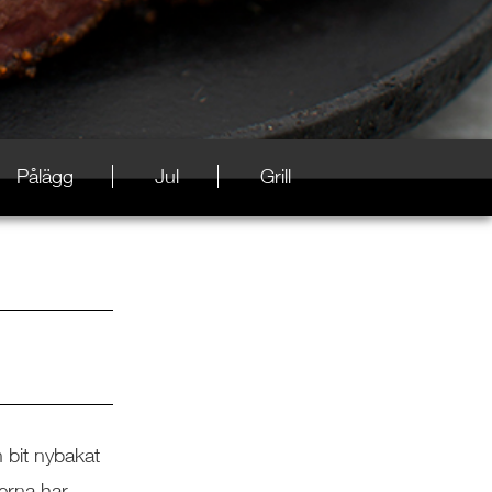
Pålägg
Jul
Grill
n bit nybakat
erna har