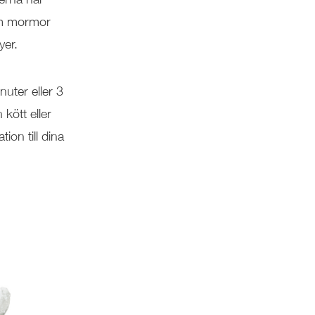
om mormor
yer.
uter eller 3
 kött eller
ion till dina