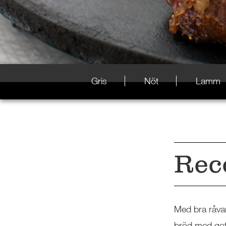
Gris
Nöt
Lamm
Rec
Med bra råvar
bröd med got