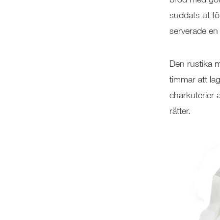
suddats ut f
serverade en 
Den rustika m
timmar att lag
charkuterier a
rätter.