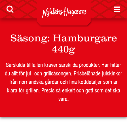
LEVERANTÖR
BUTIKSSIDA
RESTAURANG OCH STORHUSHÅLL
SKOLA
Säsong
:
Hamburgare
JOBB
440g
PRESS
KONTAKT
Särskilda tillfällen kräver särskilda produkter. Här hittar
du allt för jul- och grillsäsongen. Prisbelönade julskinkor
från norrländska gårdar och fina köttdetaljer som är
klara för grillen. Precis så enkelt och gott som det ska
vara.