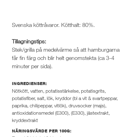
Svenska köttråvaror. Kötthalt: 80%.
Tillagningstips:
Stek/grilla på medelvärme så att hamburgarna
får fin färg och blir helt genomstekta (ca 3-4
minuter per sida).
INGREDIENSER:
Nötkött, vatten, potatisstärkelse, potatisgrits,
potatisfiber, salt, lök, kryddor (bl a vit & svartpeppar,
paprika, chilipeppar, vitlök), druvsocker (majs),
antioxidationsmedel (E300), (E330), jästextrakt,
kryddextrakt
NÄRINGSVÄRDE PER 100G: