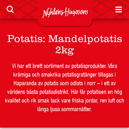
Sponsring
Press
Visselblåsarfunktion
Potatis
:
Mandelpotatis
Jobb
2kg
Vi har ett brett sortiment av potatisprodukter. Våra
Nyheter
krämiga och smakrika potatisgratänger tillagas i
Haparanda av potatis som odlats i norr – i ett av
världens bästa potatisdistrikt. Här får potatisen en hög
kvalitet och rik smak tack vare friska jordar, ren luft och
LEVERANTÖR
långa ljusa sommarnätter.
BUTIKSSIDA
RESTAURANG OCH STORHUSHÅLL