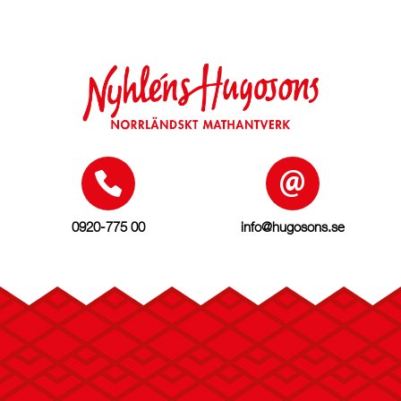
0920-775 00
info@hugosons.se