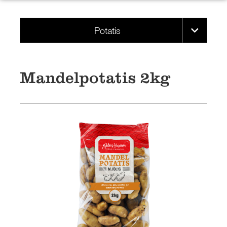
SKOLA
JOBB
Potatis
PRESS
KONTAKT
Mandelpotatis 2kg