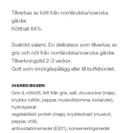
Tillverkas av kött från norrländska/svenska
gårdar.
Kötthalt 84%.
Svalrökt salami. En delikatess som tillverkas av
gris och nöt från norrländska/svenska gårdar.
Tillverkningstid 2-3 veckor.
Gott som smörgåspålägg eller till buffébordet.
INGREDIENSER:
Gris-& nötkött, fett från gris, salt, druvsocker (majs),
kryddor (vitlök, peppar, muskotblomma, koriander),
hydrolyserat
vegetabiliskt protein (majs), kryddextrakt (muskot,
peppar, chili),
antioxidationsmedel (E301), konserveringsmedel