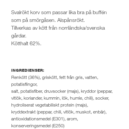
Svalrökt korv som passar lika bra på buffén
som på smörgåsen. Alspånsrökt.
Tillverkas av kött från norrländska/svenska
gårdar.
Kötthalt 62%.
INGREDIENSER:
Renkött (36%), griskött, fett från gris, vatten,
potatisflingor,
salt, potatisfiber, druvsocker (majs), kryddor (peppar,
vitlök, koriander, kummin, lök, humle, chili), socker,
hydroliserat vegetabiliskt protein (majs),
kryddextrakt (peppar, chili, vitlök, muskot, enbär),
antioxidationsmedel (E301), arom,
konserveringsmedel (E250)