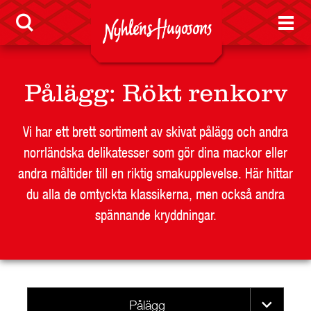
RESTAURANG OCH STORHUSHÅLL
SKOLA
JOBB
Pålägg
:
Rökt renkorv
PRESS
KONTAKT
Vi har ett brett sortiment av skivat pålägg och andra
norrländska delikatesser som gör dina mackor eller
andra måltider till en riktig smakupplevelse. Här hittar
du alla de omtyckta klassikerna, men också andra
spännande kryddningar.
Pålägg