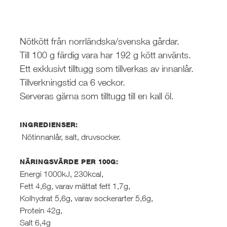
Nötkött från norrländska/svenska gårdar.
Till 100 g färdig vara har 192 g kött använts.
Ett exklusivt tilltugg som tillverkas av innanlår.
Tillverkningstid ca 6 veckor.
Serveras gärna som tilltugg till en kall öl.
INGREDIENSER:
Nötinnanlår, salt, druvsocker.
NÄRINGSVÄRDE PER 100G:
Energi 1000kJ, 230kcal,
Fett 4,6g, varav mättat fett 1,7g,
Kolhydrat 5,6g, varav sockerarter 5,6g,
Protein 42g,
Salt 6,4g