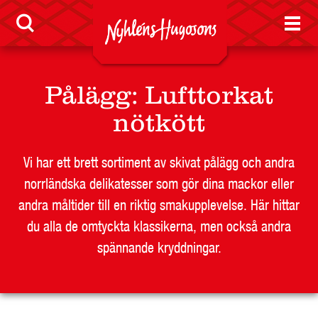
LEVERANTÖR
Pålägg
:
Lufttorkat
BUTIKSSIDA
nötkött
RESTAURANG OCH STORHUSHÅLL
SKOLA
Vi har ett brett sortiment av skivat pålägg och andra
JOBB
norrländska delikatesser som gör dina mackor eller
PRESS
andra måltider till en riktig smakupplevelse. Här hittar
KONTAKT
du alla de omtyckta klassikerna, men också andra
spännande kryddningar.