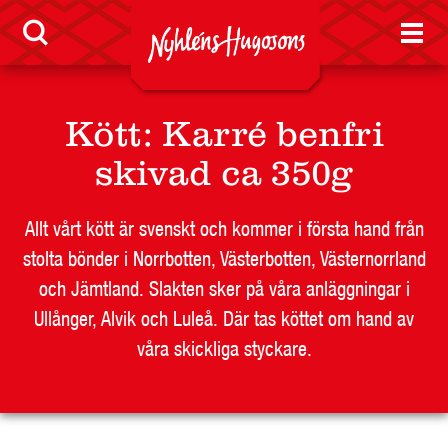
Nyheter
Kött
:
Karré benfri
skivad ca 350g
LEVERANTÖR
BUTIKSSIDA
Allt vårt kött är svenskt och kommer i första hand från
RESTAURANG OCH STORHUSHÅLL
stolta bönder i Norrbotten, Västerbotten, Västernorrland
SKOLA
och Jämtland. Slakten sker på våra anläggningar i
JOBB
Ullånger, Alvik och Luleå. Där tas köttet om hand av
våra skickliga styckare.
PRESS
KONTAKT