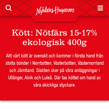
Konsumentreklamation
Sponsring
Press
Kött
:
Nötfärs 15-17%
Visselblåsarfunktion
ekologisk 400g
Jobb
Allt vårt kött är svenskt och kommer i första hand från
stolta bönder i Norrbotten, Västerbotten, Västernorrland
Nyheter
och Jämtland. Slakten sker på våra anläggningar i
Ullånger, Alvik och Luleå. Där tas köttet om hand av
våra skickliga styckare.
LEVERANTÖR
BUTIKSSIDA