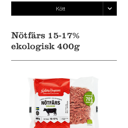
RESTAURANG OCH STORHUSHÅLL
Kött
SKOLA
JOBB
PRESS
Nötfärs 15-17%
KONTAKT
ekologisk 400g