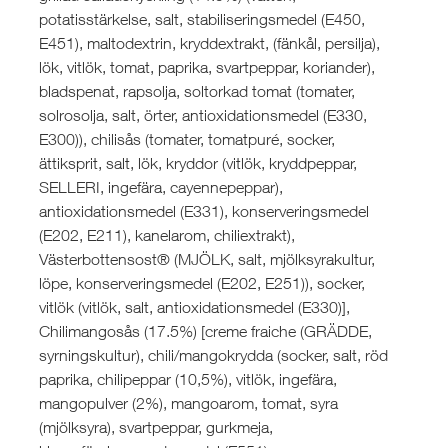
potatisstärkelse, salt, stabiliseringsmedel (E450,
E451), maltodextrin, kryddextrakt, (fänkål, persilja),
lök, vitlök, tomat, paprika, svartpeppar, koriander),
bladspenat, rapsolja, soltorkad tomat (tomater,
solrosolja, salt, örter, antioxidationsmedel (E330,
E300)), chilisås (tomater, tomatpuré, socker,
ättiksprit, salt, lök, kryddor (vitlök, kryddpeppar,
SELLERI, ingefära, cayennepeppar),
antioxidationsmedel (E331), konserveringsmedel
(E202, E211), kanelarom, chiliextrakt),
Västerbottensost® (MJÖLK, salt, mjölksyrakultur,
löpe, konserveringsmedel (E202, E251)), socker,
vitlök (vitlök, salt, antioxidationsmedel (E330)],
Chilimangosås (17.5%) [creme fraiche (GRÄDDE,
syrningskultur), chili/mangokrydda (socker, salt, röd
paprika, chilipeppar (10,5%), vitlök, ingefära,
mangopulver (2%), mangoarom, tomat, syra
(mjölksyra), svartpeppar, gurkmeja,