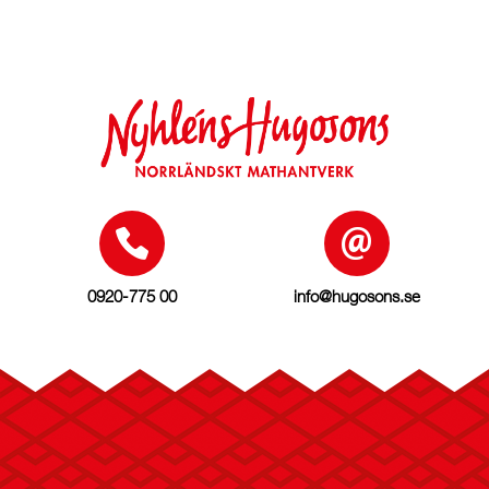
0920-775 00
info@hugosons.se