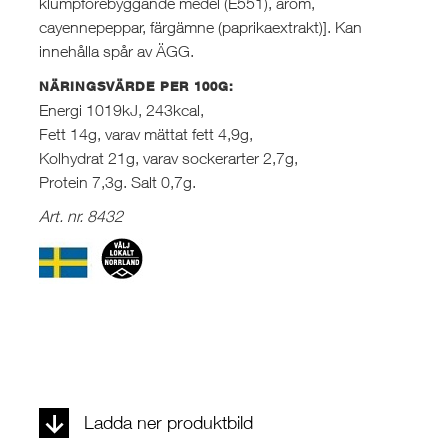
klumpförebyggande medel (E551), arom,
cayennepeppar, färgämne (paprikaextrakt)]. Kan
innehålla spår av ÄGG.
NÄRINGSVÄRDE PER 100G:
Energi 1019kJ, 243kcal,
Fett 14g, varav mättat fett 4,9g,
Kolhydrat 21g, varav sockerarter 2,7g,
Protein 7,3g. Salt 0,7g.
Art. nr. 8432
Ladda ner produktbild