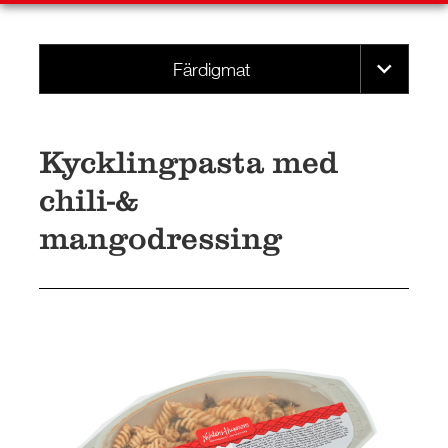
Färdigmat
Kycklingpasta med
chili-&
mangodressing