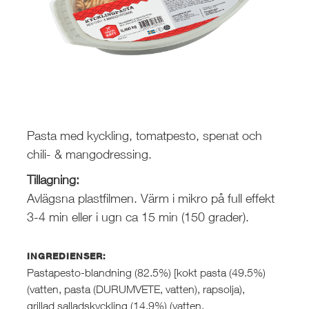
Pasta med kyckling, tomatpesto, spenat och
chili- & mangodressing.
Tillagning:
Avlägsna plastfilmen. Värm i mikro på full effekt
3-4 min eller i ugn
ca 15 min (150 grader).
INGREDIENSER:
Pastapesto-blandning (82.5%) [kokt pasta (49.5%)
(vatten, pasta (DURUMVETE, vatten), rapsolja),
grillad salladskyckling (14.9%) (vatten,