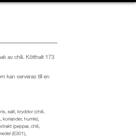
k av chili. Kötthalt 173
m kan serveras till en
is, salt, kryddor (chili,
k, koriander, humle),
trakt (peppar, chili,
medel (E301),