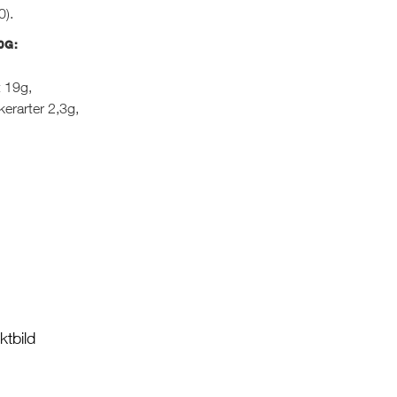
0).
0G:
t 19g,
kerarter 2,3g,
tbild