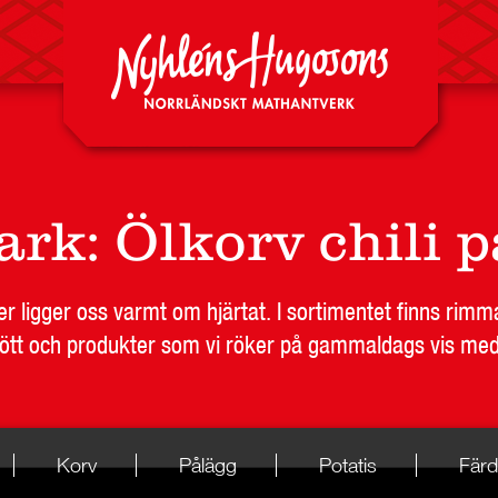
ark
:
Ölkorv chili 
r ligger oss varmt om hjärtat. I sortimentet finns rimm
kött och produkter som vi röker på gammaldags vis med 
Korv
Pålägg
Potatis
Färd