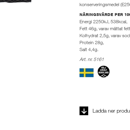
konserveringsmedel (E25
NÄRINGSVÄRDE PER 10
Energi 2250kJ, 538kcal,
Fett 46g, varav mättat fet
Kolhydrat 2,5g, varav soc
Protein 28g,
Salt 4,4g.
Art. nr. 5161
Ladda ner produk