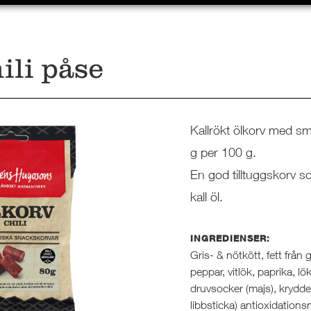
ili påse
Kallrökt ölkorv med sma
g per 100 g.
En god tilltuggskorv so
kall öl.
INGREDIENSER:
Gris- & nötkött, fett från gr
peppar, vitlök, paprika, lö
druvsocker (majs), kryddex
libbsticka) antioxidations