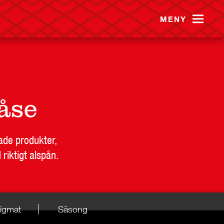
MENY
påse
ade produkter,
riktigt alspån.
igmat
Säsong