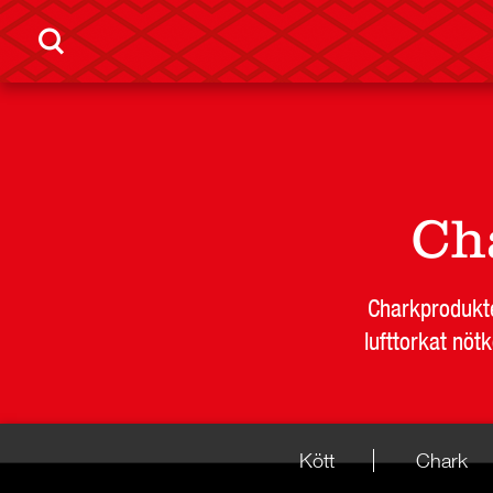
Ch
Charkprodukte
lufttorkat nöt
Kött
Chark