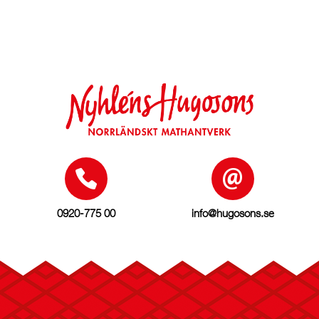
0920-775 00
info@hugosons.se