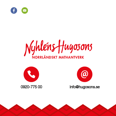
0920-775 00
info@hugosons.se