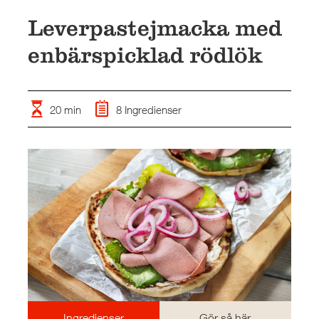
KONTAKT
Leverpastejmacka med
enbärspicklad rödlök
20 min
8 Ingredienser
Ingredienser
Gör så här