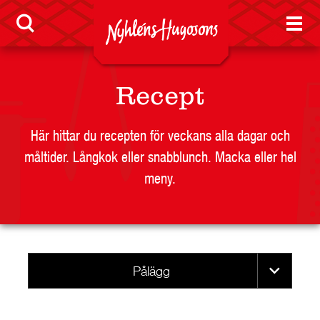
Visselblåsarfunktion
Jobb
Recept
Nyheter
Här hittar du recepten för veckans alla dagar och
måltider. Långkok eller snabblunch. Macka eller hel
meny.
LEVERANTÖR
BUTIKSSIDA
RESTAURANG OCH STORHUSHÅLL
SKOLA
Pålägg
JOBB
PRESS