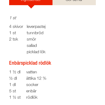
1 st
4 skivor
leverpastej
1 st
tunnbröd
2 tsk
smör
sallad
picklad lök
Enbärspicklad rödlök
1 ½ dl
vatten
½ dl
ättika 12 %
1 dl
socker
5 st
enbär
1 ½ st
rödlök