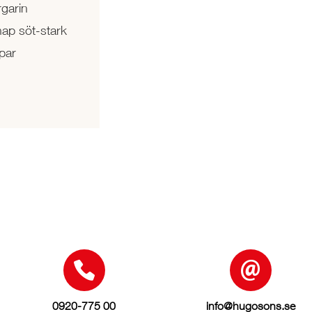
rgarin
nap söt-stark
par
0920-775 00
info@hugosons.se