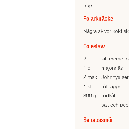
1 st
Polarknäcke
Några skivor kokt sk
Coleslaw
2 dl
lätt crème fr
1 dl
majonnäs
2 msk
Johnnys se
1 st
rött äpple
300 g
rödkål
salt och pep
Senapssmör