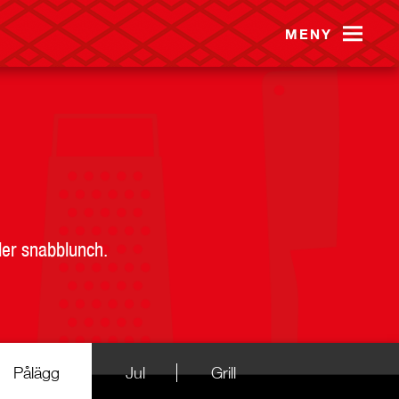
MENY
ler snabblunch.
Pålägg
Jul
Grill