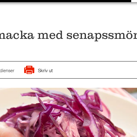
macka med senapssmör
dienser
Skriv ut