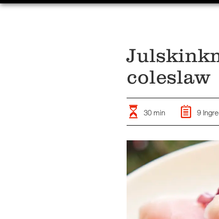
Julskink
coleslaw
30 min
9 Ingre