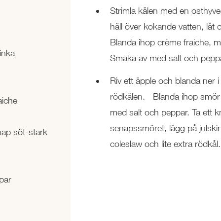
Strimla kålen med en osthyvel
häll över kokande vatten, låt 
Blanda ihop crème fraiche, 
inka
Smaka av med salt och peppa
Riv ett äpple och blanda ner 
rödkålen. Blanda ihop smör
aiche
med salt och peppar. Ta ett 
senapssmöret, lägg på julsk
nap söt-stark
coleslaw och lite extra rödkål.
par