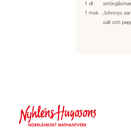
1 dl
smörgåsma
1 msk
Johnnys se
salt och pep