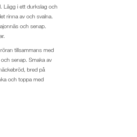
. Lägg i ett durkslag och
det rinna av och svalna.
majonnäs och senap.
r.
i röran tillsammans med
 och senap. Smaka av
knäckebröd, bred på
inka och toppa med