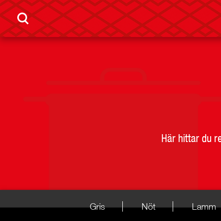
Här hittar du 
Gris
Nöt
Lamm