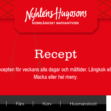
Recept
recepten för veckans alla dagar och måltider. Långkok el
Macka eller hel meny.
Färs
Korv
Husmanskost