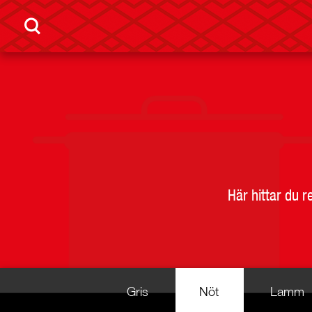
Här hittar du 
Gris
Nöt
Lamm