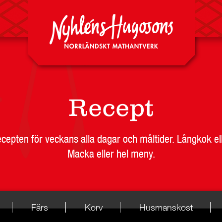
Recept
recepten för veckans alla dagar och måltider. Långkok el
Macka eller hel meny.
Färs
Korv
Husmanskost