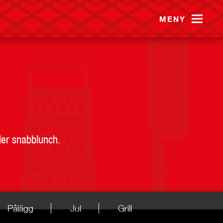
MENY
ler snabblunch.
Pålägg
Jul
Grill