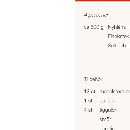
4 portioner
ca 600 g
Nyhléns 
Flankstek
Salt och 
Tillbehör
12 st
medelstora po
1 st
gul lök
4 st
äggulor
smör
persilja