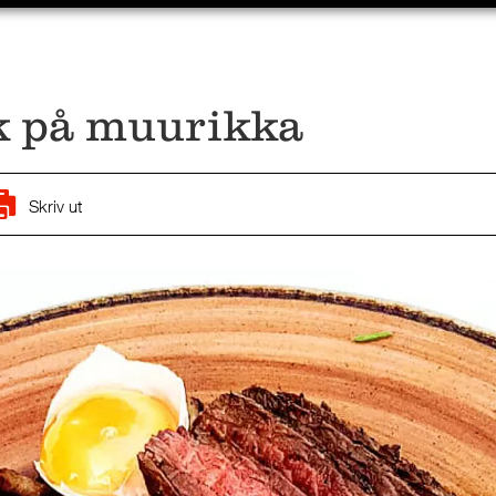
k på muurikka
Skriv ut