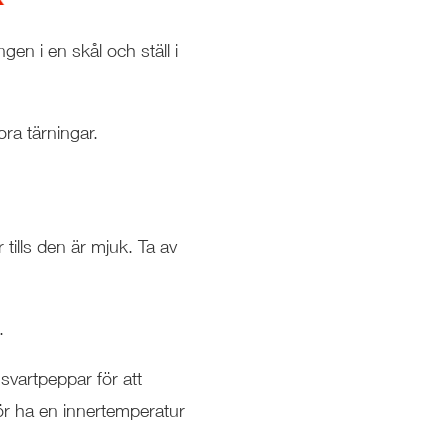
ngen i en skål och ställ i
ora tärningar.
r tills den är mjuk. Ta av
.
svartpeppar för att
ör ha en
innertemperatur