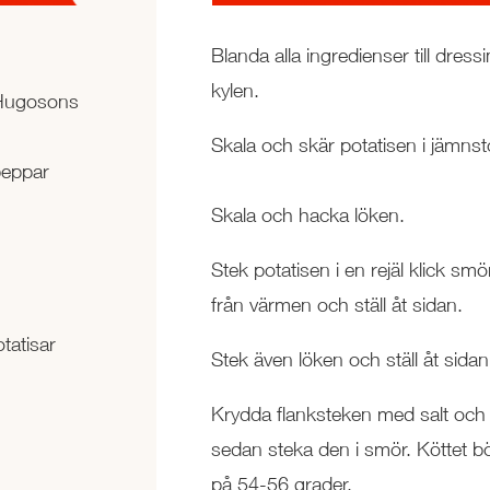
Blanda alla ingredienser till dressi
kylen.
Hugosons
Skala och skär potatisen i jämnst
peppar
Skala och hacka löken.
Stek potatisen i en rejäl klick smö
från värmen och ställ åt sidan.
tatisar
Stek även löken och ställ åt sidan
Krydda flanksteken med salt och 
sedan steka den i smör. Köttet b
på
54-56 grader.