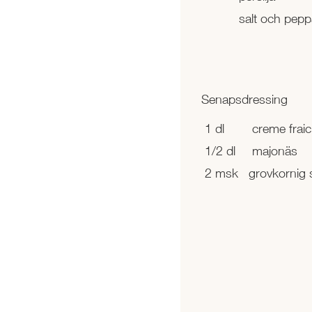
salt och pepp
Senapsdressing
1 dl
creme frai
1/2 dl
majonäs
2 msk
grovkornig