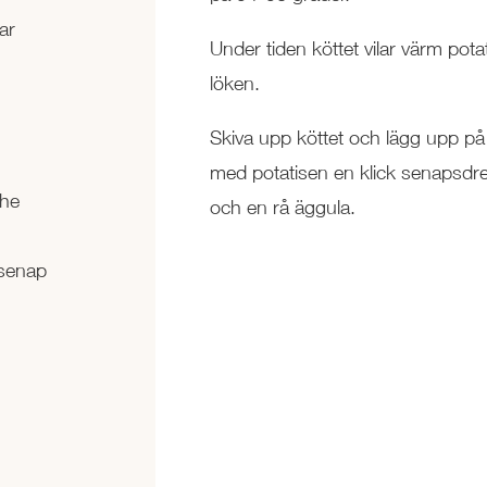
ar
Under tiden köttet vilar värm pot
löken.
Skiva upp köttet och lägg upp på 
med potatisen en klick senapsdres
che
och en rå äggula.
 senap