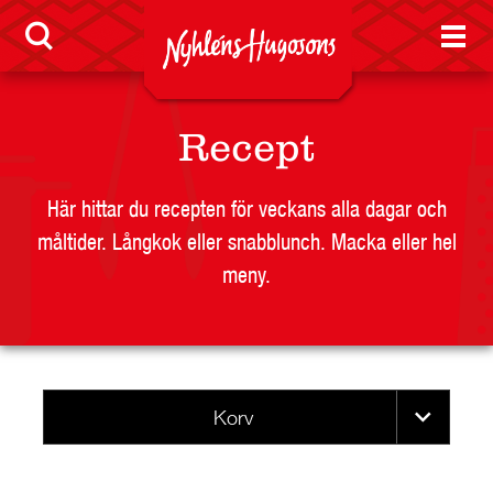
LEVERANTÖR
BUTIKSSIDA
RESTAURANG OCH STORHUSHÅLL
SKOLA
Recept
JOBB
PRESS
Här hittar du recepten för veckans alla dagar och
måltider. Långkok eller snabblunch. Macka eller hel
KONTAKT
meny.
Korv