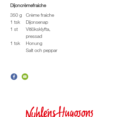
Dijoncrèmefraiche
350 g
Crème fraiche
1 tsk
Dijonsenap
1 st
Vitlöksklyfta,
pressad
1 tsk
Honung
Salt och peppar