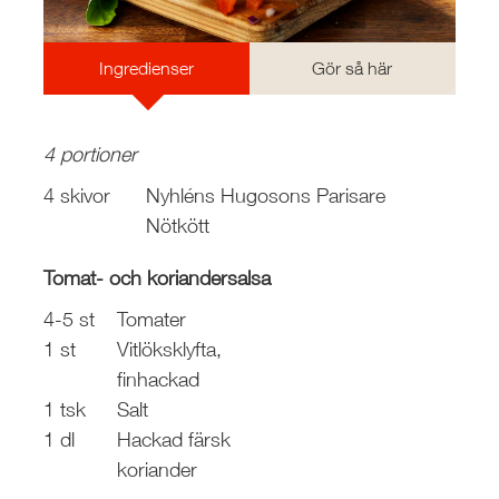
Ingredienser
Gör så här
4 portioner
4 skivor
Nyhléns Hugosons Parisare
Nötkött
Tomat- och koriandersalsa
4-5 st
Tomater
1 st
Vitlöksklyfta,
finhackad
1 tsk
Salt
1 dl
Hackad färsk
koriander