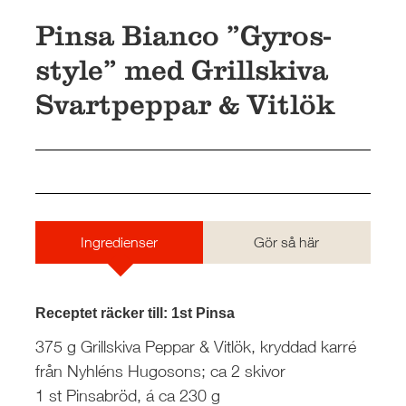
BUTIKSSIDA
Pinsa Bianco ”Gyros-
RESTAURANG OCH STORHUSHÅLL
style” med Grillskiva
SKOLA
Svartpeppar & Vitlök
JOBB
PRESS
KONTAKT
Ingredienser
Gör så här
Receptet räcker till: 1st Pinsa
375 g Grillskiva Peppar & Vitlök, kryddad karré
från Nyhléns Hugosons; ca 2 skivor
1 st Pinsabröd, á ca 230 g