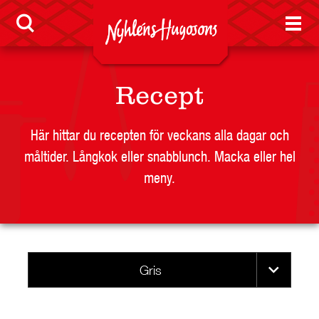
Kontakt
Konsumentreklamation
Sponsring
Recept
Press
Visselblåsarfunktion
Här hittar du recepten för veckans alla dagar och
Jobb
måltider. Långkok eller snabblunch. Macka eller hel
meny.
Nyheter
Gris
LEVERANTÖR