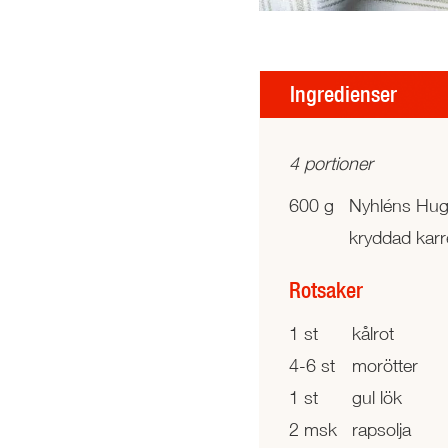
Ingredienser
4 portioner
600 g
Nyhléns Hug
kryddad karr
Rotsaker
1 st
kålrot
4-6 st
morötter
1 st
gul lök
2 msk
rapsolja