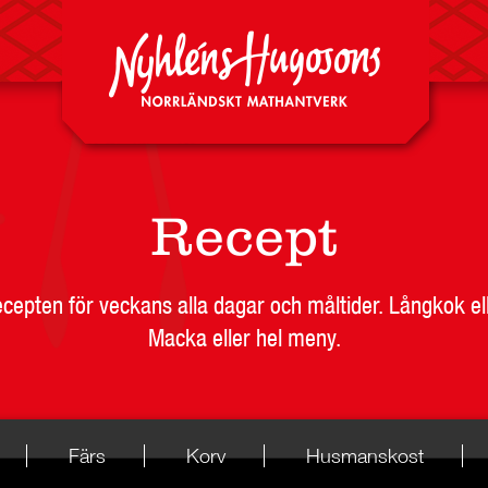
Recept
recepten för veckans alla dagar och måltider. Långkok el
Macka eller hel meny.
Färs
Korv
Husmanskost