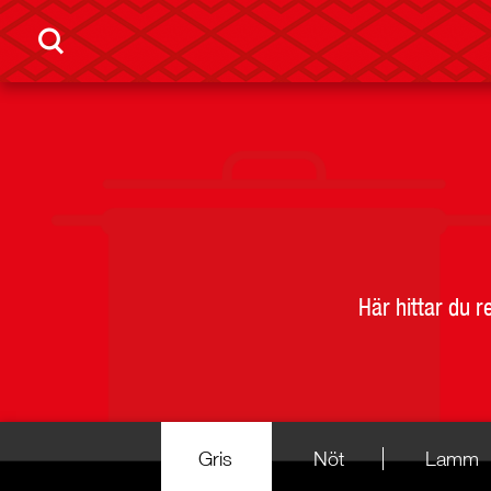
Här hittar du 
Gris
Nöt
Lamm