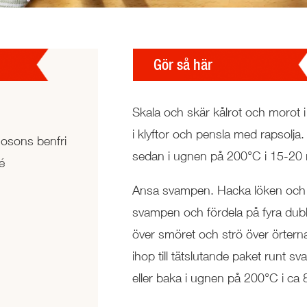
Gör så här
Skala och skär kålrot och morot i
i klyftor och pensla med rapsolja
osons benfri
sedan i ugnen på 200°C i 15-20 
é
Ansa svampen. Hacka löken och 
svampen och fördela på fyra dubbe
över smöret och strö över örterna
ihop till tätslutande paket runt s
eller baka i ugnen på 200°C i ca 