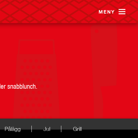
MENY
ler snabblunch.
Pålägg
Jul
Grill