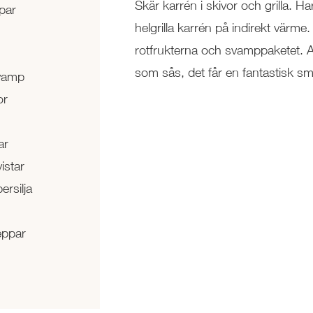
Skär karrén i skivor och grilla. H
par
helgrilla karrén på indirekt värm
rotfrukterna och svamppaketet. 
som sås, det får en fantastisk s
vamp
or
ar
istar
ersilja
eppar