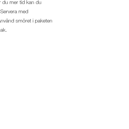
ar du mer tid kan du
e. Servera med
Använd smöret i paketen
mak.