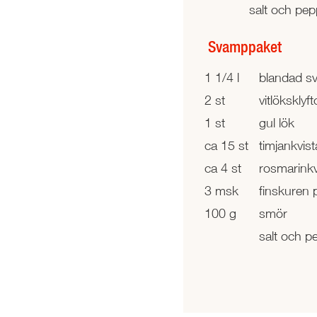
salt och pep
Svamppaket
1 1/4 l
blandad s
2 st
vitlöksklyft
1 st
gul lök
ca 15 st
timjankvist
ca 4 st
rosmarinkv
3 msk
finskuren p
100 g
smör
salt och p