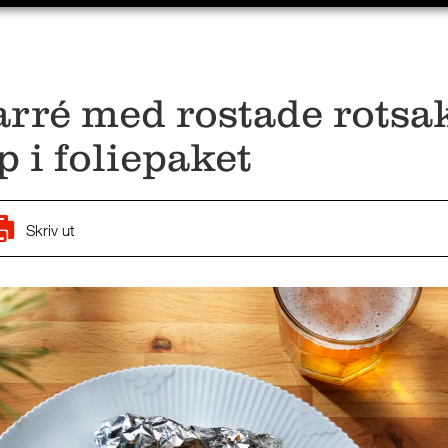
arré med rostade rotsa
 i foliepaket
Skriv ut