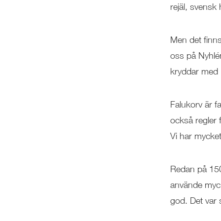
rejäl, svens
Men det finns
oss på Nyhlé
kryddar med r
Falukorv är f
också regler 
Vi har mycket
Redan på 150
använde mycke
god. Det var s