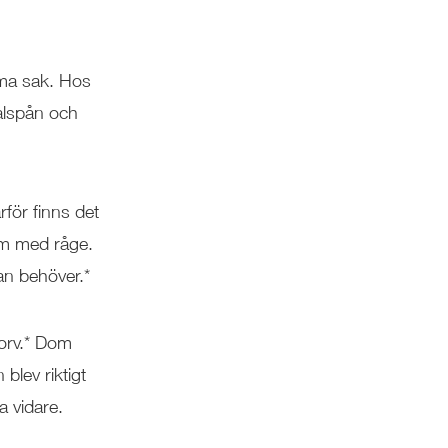
mma sak. Hos
alspån och
för finns det
dem med råge.
an behöver.*
korv.* Dom
blev riktigt
ra vidare.