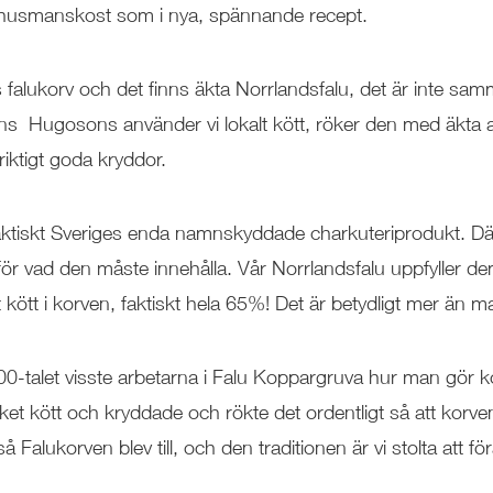
k husmanskost som i nya, spännande recept.
 falukorv och det finns äkta Norrlandsfalu, det är inte sa
ns Hugosons använder vi lokalt kött, röker den med äkta 
iktigt goda kryddor.
aktiskt Sveriges enda namnskyddade charkuteriprodukt. Där
för vad den måste innehålla. Vår Norrlandsfalu uppfyller 
 kött i korven, faktiskt hela 65%! Det är betydligt mer än m
0-talet visste arbetarna i Falu Koppargruva hur man gör 
t kött och kryddade och rökte det ordentligt så att korven 
å Falukorven blev till, och den traditionen är vi stolta att fö